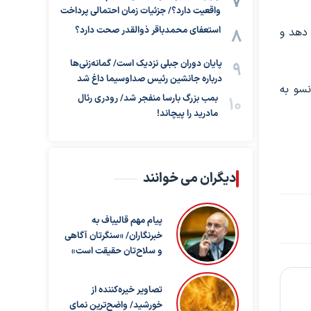
واقعیت دارد؟/ جزئیات زمان احتمالی پرداخت
استعفای محمدباقر ذوالقدر صحت دارد؟
ونسا را شکست دهد و
پایان دوران جبلی نزدیک است/ گمانه‌زنی‌ها
درباره جانشین رئیس صداوسیما داغ شد
ی آلونسو به
بمب بزرگ بارسا منفجر شد/ رودری رئال
مادرید را پیچاند!
دیگران می خوانند
پیام مهم قالیباف به
خبرنگاران/ «سنگرتان آگاهی
و سلاح‌تان حقیقت است»
تصاویر خیره‌کننده از
خورشید/ واضح‌ترین نمای