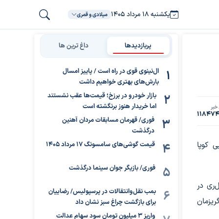
یکشنبه ۱۸ مرداد ۱۴۰۵
میلادی و قمری
پربازدیدها
داغ ترین ها
ال‌نینوی قوی در راه است / پاییز امسال
بارش‌های بهتری خواهیم داشت
بازار خودرو در برزخ؛ قیمت‌ها عقب نشستند
اما خریدار هنوز برنگشته است
خبر
11847
فوری/ قهرمان مسابقات مردان آهنین
درگذشت
ی کوپا
قیمت گوشی‌های سامسونگ 17 مرداد 1405
فوری/ بازیگر جوان سینما درگذشت
‌ری در
بمب نقل‌وانتقالات در پرسپولیس/ رضاییان
ریزمان
برای بازگشت چراغ سبز نشان داد
واریز ۳ میلیون تومان سود سهام عدالت