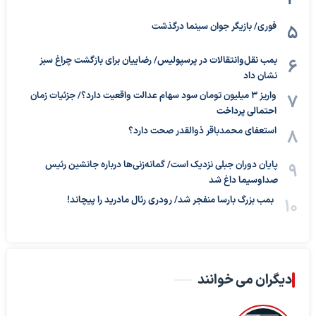
فوری/ بازیگر جوان سینما درگذشت
بمب نقل‌وانتقالات در پرسپولیس/ رضاییان برای بازگشت چراغ سبز
نشان داد
واریز ۳ میلیون تومان سود سهام عدالت واقعیت دارد؟/ جزئیات زمان
احتمالی پرداخت
استعفای محمدباقر ذوالقدر صحت دارد؟
پایان دوران جبلی نزدیک است/ گمانه‌زنی‌ها درباره جانشین رئیس
صداوسیما داغ شد
بمب بزرگ بارسا منفجر شد/ رودری رئال مادرید را پیچاند!
دیگران می خوانند