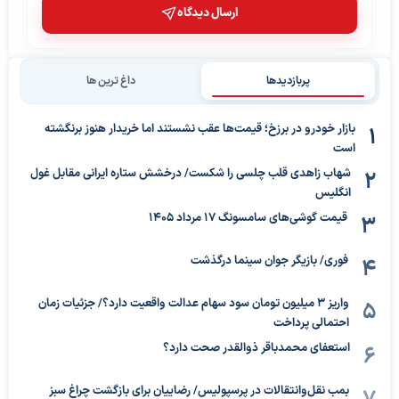
ارسال دیدگاه
پربازدیدها
داغ ترین ها
بازار خودرو در برزخ؛ قیمت‌ها عقب نشستند اما خریدار هنوز برنگشته
است
شهاب زاهدی قلب چلسی را شکست/ درخشش ستاره ایرانی مقابل غول
انگلیس
قیمت گوشی‌های سامسونگ 17 مرداد 1405
فوری/ بازیگر جوان سینما درگذشت
واریز ۳ میلیون تومان سود سهام عدالت واقعیت دارد؟/ جزئیات زمان
احتمالی پرداخت
استعفای محمدباقر ذوالقدر صحت دارد؟
بمب نقل‌وانتقالات در پرسپولیس/ رضاییان برای بازگشت چراغ سبز