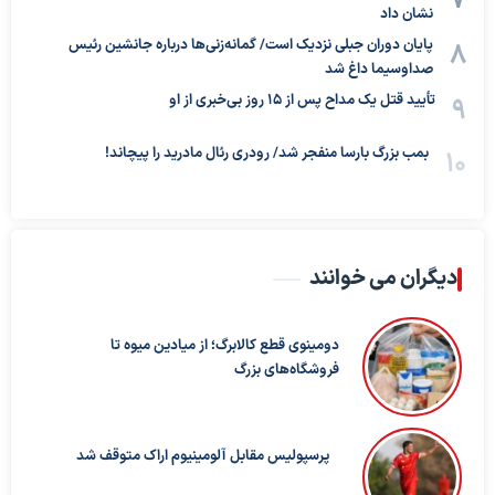
نشان داد
پایان دوران جبلی نزدیک است/ گمانه‌زنی‌ها درباره جانشین رئیس
صداوسیما داغ شد
تأیید قتل یک مداح پس از ۱۵ روز بی‌خبری از او
بمب بزرگ بارسا منفجر شد/ رودری رئال مادرید را پیچاند!
دیگران می خوانند
دومینوی قطع کالابرگ؛ از میادین میوه تا
فروشگاه‌های بزرگ
پرسپولیس مقابل آلومینیوم اراک متوقف شد