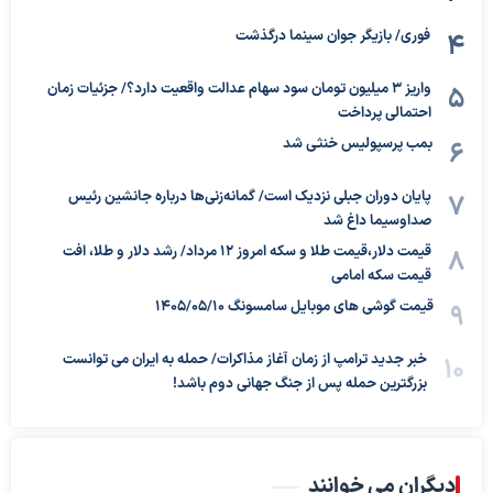
فوری/ بازیگر جوان سینما درگذشت
واریز ۳ میلیون تومان سود سهام عدالت واقعیت دارد؟/ جزئیات زمان
احتمالی پرداخت
بمب پرسپولیس خنثی شد
پایان دوران جبلی نزدیک است/ گمانه‌زنی‌ها درباره جانشین رئیس
صداوسیما داغ شد
قیمت دلار،قیمت طلا و سکه امروز ۱۲ مرداد/ رشد دلار و طلا، افت
قیمت سکه امامی
قیمت گوشی های موبایل سامسونگ 1405/05/10
خبر جدید ترامپ از زمان آغاز مذاکرات/ حمله به ایران می توانست
بزرگترین حمله پس از جنگ جهانی دوم باشد!
دیگران می خوانند