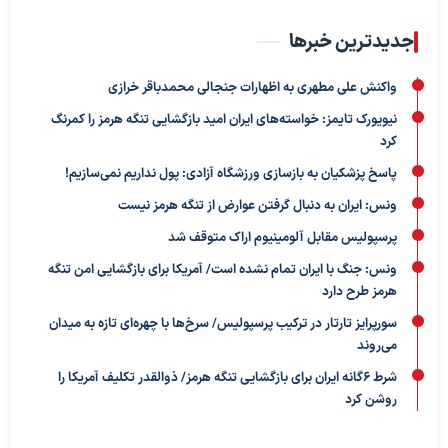
جدیدترین خبرها
واکنش علی مطهری به اظهارات جنجالی محمدباقر خرازی
نیویورک تایمز: خواسته‌های ایران امید بازگشایی تنگه هرمز را کمرنگ
کرد
پاسخ پزشکیان به بازسازی ورزشگاه آزادی: پول نداریم نمی‌سازیم!
ونس: ایران به دنبال گرفتن عوارض از تنگه هرمز نیست
پرسپولیس مقابل آلومینیوم اراک متوقف شد
ونس: جنگ با ایران تمام نشده است/ آمریکا برای بازگشایی امن تنگه
هرمز طرح دارد
سورپرایز تارتار در ترکیب پرسپولیس/ سرخ‌ها با چهره‌ای تازه به میدان
می‌روند
شرط ۶گانه ایران برای بازگشایی تنگه هرمز/ ذوالقدر تکلیف آمریکا را
روشن کرد