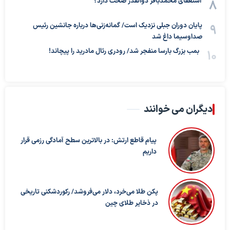
استعفای محمدباقر ذوالقدر صحت دارد؟
پایان دوران جبلی نزدیک است/ گمانه‌زنی‌ها درباره جانشین رئیس
صداوسیما داغ شد
بمب بزرگ بارسا منفجر شد/ رودری رئال مادرید را پیچاند!
دیگران می خوانند
پیام قاطع ارتش: در بالاترین سطح آمادگی رزمی قرار
داریم
پکن طلا می‌خرد، دلار می‌فروشد/ رکوردشکنی تاریخی
در ذخایر طلای چین