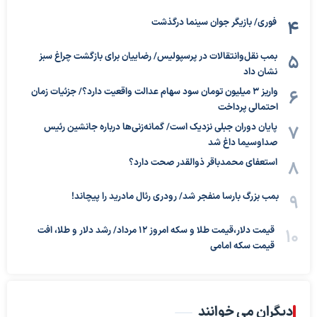
فوری/ بازیگر جوان سینما درگذشت
بمب نقل‌وانتقالات در پرسپولیس/ رضاییان برای بازگشت چراغ سبز
نشان داد
واریز ۳ میلیون تومان سود سهام عدالت واقعیت دارد؟/ جزئیات زمان
احتمالی پرداخت
پایان دوران جبلی نزدیک است/ گمانه‌زنی‌ها درباره جانشین رئیس
صداوسیما داغ شد
استعفای محمدباقر ذوالقدر صحت دارد؟
بمب بزرگ بارسا منفجر شد/ رودری رئال مادرید را پیچاند!
قیمت دلار،قیمت طلا و سکه امروز ۱۲ مرداد/ رشد دلار و طلا، افت
قیمت سکه امامی
دیگران می خوانند