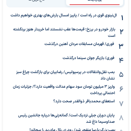
ال‌نینوی قوی در راه است / پاییز امسال بارش‌های بهتری خواهیم داشت
بازار خودرو در برزخ؛ قیمت‌ها عقب نشستند اما خریدار هنوز برنگشته
است
فوری/ قهرمان مسابقات مردان آهنین درگذشت
فوری/ بازیگر جوان سینما درگذشت
بمب نقل‌وانتقالات در پرسپولیس/ رضاییان برای بازگشت چراغ سبز
نشان داد
واریز ۳ میلیون تومان سود سهام عدالت واقعیت دارد؟/ جزئیات زمان
احتمالی پرداخت
استعفای محمدباقر ذوالقدر صحت دارد؟
پایان دوران جبلی نزدیک است/ گمانه‌زنی‌ها درباره جانشین رئیس
صداوسیما داغ شد
بمب بزرگ بارسا منفجر شد/ رودری رئال مادرید را پیچاند!