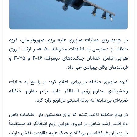
در جدیدترین عملیات سایبری علیه رژیم صهیونیستی، گروه
حنظله از دسترسی به اطلاعات محرمانه ۵۰ افسر ارشد نیروی
هوایی شامل خلبانان جنگنده‌های پیشرفته F-16 و F-۳۵ و
فرماندهان یگان پهپادی خبر داد.
گروه سایبری حنظله در پیامی اعلام کرد: در پاسخ به جنایات
وحشیانه‌ی مداوم رژیم اشغالگر علیه مردم مقاوم، حنظله
ضربه‌ای بی‌سابقه به بدنه‌ امنیتی تل‌آویو وارد کرد.‌
در پیام حنظله تاکید شده که برای نخستین بار، اطلاعات کامل
۵۰ افسر ارشد شاغل در نیروی هوایی رژیم اشغالگر که مستقیماً
در بمباران غیرنظامیان بی‌گناه و جنگ علیه مقاومت نقش دارند،