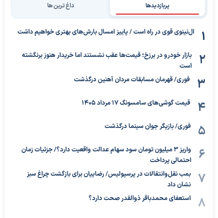
پربازدیدها
داغ ترین ها
ال‌نینوی قوی در راه است / پاییز امسال بارش‌های بهتری خواهیم داشت
بازار خودرو در برزخ؛ قیمت‌ها عقب نشستند اما خریدار هنوز برنگشته
است
فوری/ قهرمان مسابقات مردان آهنین درگذشت
قیمت گوشی‌های سامسونگ 17 مرداد 1405
فوری/ بازیگر جوان سینما درگذشت
واریز ۳ میلیون تومان سود سهام عدالت واقعیت دارد؟/ جزئیات زمان
احتمالی پرداخت
بمب نقل‌وانتقالات در پرسپولیس/ رضاییان برای بازگشت چراغ سبز
نشان داد
استعفای محمدباقر ذوالقدر صحت دارد؟