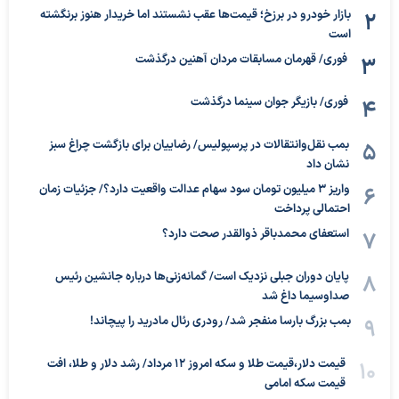
بازار خودرو در برزخ؛ قیمت‌ها عقب نشستند اما خریدار هنوز برنگشته
است
فوری/ قهرمان مسابقات مردان آهنین درگذشت
فوری/ بازیگر جوان سینما درگذشت
بمب نقل‌وانتقالات در پرسپولیس/ رضاییان برای بازگشت چراغ سبز
نشان داد
واریز ۳ میلیون تومان سود سهام عدالت واقعیت دارد؟/ جزئیات زمان
احتمالی پرداخت
استعفای محمدباقر ذوالقدر صحت دارد؟
پایان دوران جبلی نزدیک است/ گمانه‌زنی‌ها درباره جانشین رئیس
صداوسیما داغ شد
بمب بزرگ بارسا منفجر شد/ رودری رئال مادرید را پیچاند!
قیمت دلار،قیمت طلا و سکه امروز ۱۲ مرداد/ رشد دلار و طلا، افت
قیمت سکه امامی