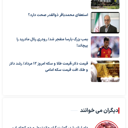
استعفای محمدباقر ذوالقدر صحت دارد؟
بمب بزرگ بارسا منفجر شد/ رودری رئال مادرید را
پیچاند!
قیمت دلار،قیمت طلا و سکه امروز ۱۲ مرداد/ رشد دلار
و طلا، افت قیمت سکه امامی
دیگران می خوانند
دام ارزان شد، گوشت گران ماند؛ پول مردم کجای این