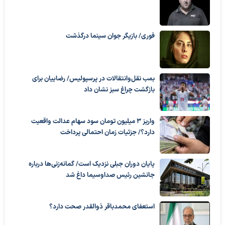
فوری/ بازیگر جوان سینما درگذشت
بمب نقل‌وانتقالات در پرسپولیس/ رضاییان برای
بازگشت چراغ سبز نشان داد
واریز ۳ میلیون تومان سود سهام عدالت واقعیت
دارد؟/ جزئیات زمان احتمالی پرداخت
پایان دوران جبلی نزدیک است/ گمانه‌زنی‌ها درباره
جانشین رئیس صداوسیما داغ شد
استعفای محمدباقر ذوالقدر صحت دارد؟