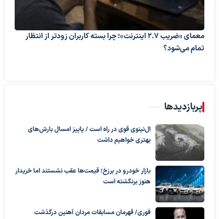
معمای «ضریب ۲.۷ اینترنت»؛ چرا بسته کاربران زودتر از انتظار
تمام می‌شود؟
پربازدیدها
ال‌نینوی قوی در راه است / پاییز امسال بارش‌های
بهتری خواهیم داشت
بازار خودرو در برزخ؛ قیمت‌ها عقب نشستند اما خریدار
هنوز برنگشته است
فوری/ قهرمان مسابقات مردان آهنین درگذشت