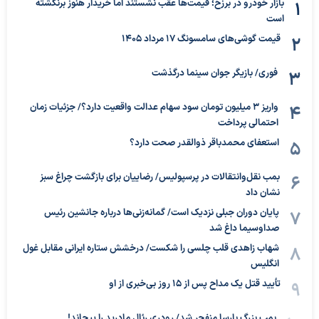
بازار خودرو در برزخ؛ قیمت‌ها عقب نشستند اما خریدار هنوز برنگشته
است
قیمت گوشی‌های سامسونگ 17 مرداد 1405
فوری/ بازیگر جوان سینما درگذشت
واریز ۳ میلیون تومان سود سهام عدالت واقعیت دارد؟/ جزئیات زمان
احتمالی پرداخت
استعفای محمدباقر ذوالقدر صحت دارد؟
بمب نقل‌وانتقالات در پرسپولیس/ رضاییان برای بازگشت چراغ سبز
نشان داد
پایان دوران جبلی نزدیک است/ گمانه‌زنی‌ها درباره جانشین رئیس
صداوسیما داغ شد
شهاب زاهدی قلب چلسی را شکست/ درخشش ستاره ایرانی مقابل غول
انگلیس
تأیید قتل یک مداح پس از ۱۵ روز بی‌خبری از او
بمب بزرگ بارسا منفجر شد/ رودری رئال مادرید را پیچاند!