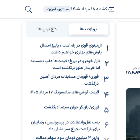
یکشنبه ۱۸ مرداد ۱۴۰۵
میلادی و قمری
پربازدیدها
داغ ترین ها
ال‌نینوی قوی در راه است / پاییز امسال
بارش‌های بهتری خواهیم داشت
بازار خودرو در برزخ؛ قیمت‌ها عقب نشستند
اما خریدار هنوز برنگشته است
د خبر
120609
فوری/ قهرمان مسابقات مردان آهنین
درگذشت
قیمت گوشی‌های سامسونگ 17 مرداد 1405
فوری/ بازیگر جوان سینما درگذشت
بمب نقل‌وانتقالات در پرسپولیس/ رضاییان
برای بازگشت چراغ سبز نشان داد
واریز ۳ میلیون تومان سود سهام عدالت