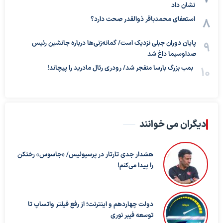
نشان داد
استعفای محمدباقر ذوالقدر صحت دارد؟
پایان دوران جبلی نزدیک است/ گمانه‌زنی‌ها درباره جانشین رئیس
صداوسیما داغ شد
بمب بزرگ بارسا منفجر شد/ رودری رئال مادرید را پیچاند!
دیگران می خوانند
هشدار جدی تارتار در پرسپولیس/ «جاسوس» رختکن
را پیدا می‌کنم!
دولت چهاردهم و اینترنت؛ از رفع فیلتر واتساپ تا
توسعه فیبر نوری