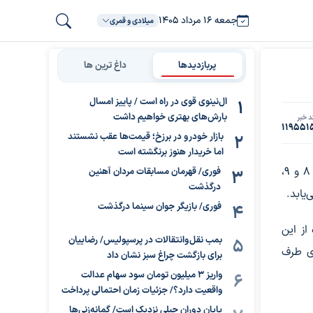
جمعه ۱۶ مرداد ۱۴۰۵
میلادی و قمری
پربازدیدها
داغ ترین ها
ال‌نینوی قوی در راه است / پاییز امسال
بارش‌های بهتری خواهیم داشت
د خبر
119551
بازار خودرو در برزخ؛ قیمت‌ها عقب نشستند
اما خریدار هنوز برنگشته است
در این مرحله، برای سرپرستان خانوار با رقم انتهای کد ملی ۷، ۸ و ۹،
فوری/ قهرمان مسابقات مردان آهنین
درگذشت
فوری/ بازیگر جوان سینما درگذشت
از این
بمب نقل‌وانتقالات در پرسپولیس/ رضاییان
های طرف
برای بازگشت چراغ سبز نشان داد
واریز ۳ میلیون تومان سود سهام عدالت
واقعیت دارد؟/ جزئیات زمان احتمالی پرداخت
پایان دوران جبلی نزدیک است/ گمانه‌زنی‌ها