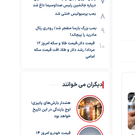
درباره جانشین رئیس صداوسیما داغ شد
بمب پرسپولیس خنثی شد
بمب بزرگ بارسا منفجر شد/ رودری رئال
مادرید را پیچاند!
قیمت دلار،قیمت طلا و سکه امروز ۱۲
مرداد/ رشد دلار و طلا، افت قیمت سکه
امامی
دیگران می خوانند
هشدار بارش‌های پاییزی؛
اوج بارندگی در این تاریخ
خواهد بود
قیمت خودرو امروز 14