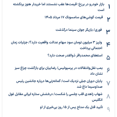
بازار خودرو در برزخ؛ قیمت‌ها عقب نشستند اما خریدار هنوز برنگشته
است
قیمت گوشی‌های سامسونگ 17 مرداد 1405
فوری/ بازیگر جوان سینما درگذشت
واریز ۳ میلیون تومان سود سهام عدالت واقعیت دارد؟/ جزئیات زمان
احتمالی پرداخت
استعفای محمدباقر ذوالقدر صحت دارد؟
بمب نقل‌وانتقالات در پرسپولیس/ رضاییان برای بازگشت چراغ سبز
نشان داد
پایان دوران جبلی نزدیک است/ گمانه‌زنی‌ها درباره جانشین رئیس
صداوسیما داغ شد
شهاب زاهدی قلب چلسی را شکست/ درخشش ستاره ایرانی مقابل غول
انگلیس
تأیید قتل یک مداح پس از ۱۵ روز بی‌خبری از او