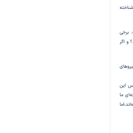
شناخته
. برخی
 و اگر
یروهای
پس این
‌ای ما
ند،اما