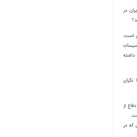
ران در
د؟
 است،
أسیسات
 داشته
نگران
فاع از
ست.
 که در