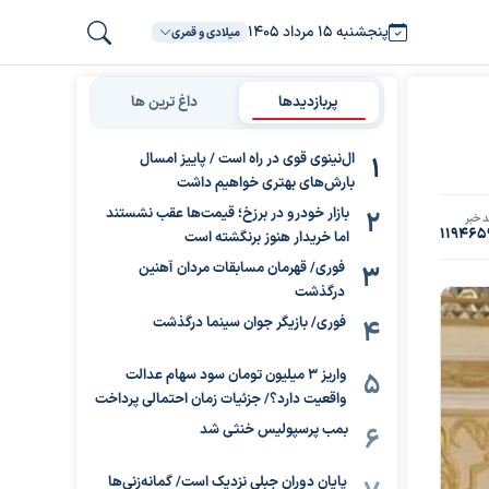
پنجشنبه ۱۵ مرداد ۱۴۰۵
میلادی و قمری
پربازدیدها
داغ ترین ها
ال‌نینوی قوی در راه است / پاییز امسال
بارش‌های بهتری خواهیم داشت
بازار خودرو در برزخ؛ قیمت‌ها عقب نشستند
 خبر
119465
اما خریدار هنوز برنگشته است
فوری/ قهرمان مسابقات مردان آهنین
درگذشت
فوری/ بازیگر جوان سینما درگذشت
واریز ۳ میلیون تومان سود سهام عدالت
واقعیت دارد؟/ جزئیات زمان احتمالی پرداخت
بمب پرسپولیس خنثی شد
پایان دوران جبلی نزدیک است/ گمانه‌زنی‌ها