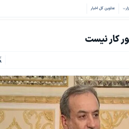
زار
عناوین کل اخبار
ور کار نیست
کد
9