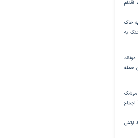
اقدام
به خاک
جنگ به
رانه. دونالد
ن حمله
ا موشک
 اجماع
سط ارتش