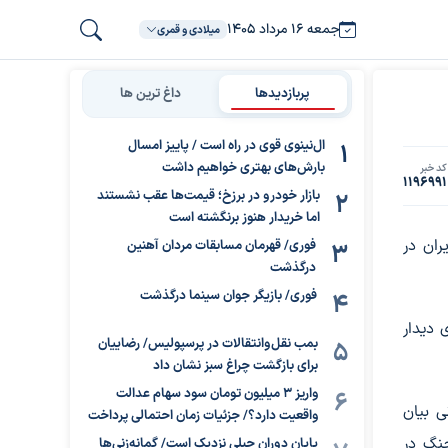
جمعه ۱۶ مرداد ۱۴۰۵
میلادی و قمری
پربازدیدها
داغ ترین ها
ال‌نینوی قوی در راه است / پاییز امسال
بارش‌های بهتری خواهیم داشت
کد خبر
1196991
بازار خودرو در برزخ؛ قیمت‌ها عقب نشستند
اما خریدار هنوز برنگشته است
ران در
فوری/ قهرمان مسابقات مردان آهنین
درگذشت
فوری/ بازیگر جوان سینما درگذشت
 دیدار
بمب نقل‌وانتقالات در پرسپولیس/ رضاییان
برای بازگشت چراغ سبز نشان داد
واریز ۳ میلیون تومان سود سهام عدالت
ی بیان
واقعیت دارد؟/ جزئیات زمان احتمالی پرداخت
جنگ در
پایان دوران جبلی نزدیک است/ گمانه‌زنی‌ها