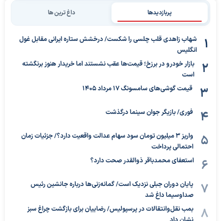
پربازدیدها
داغ ترین ها
شهاب زاهدی قلب چلسی را شکست/ درخشش ستاره ایرانی مقابل غول
انگلیس
بازار خودرو در برزخ؛ قیمت‌ها عقب نشستند اما خریدار هنوز برنگشته
است
قیمت گوشی‌های سامسونگ 17 مرداد 1405
فوری/ بازیگر جوان سینما درگذشت
واریز ۳ میلیون تومان سود سهام عدالت واقعیت دارد؟/ جزئیات زمان
احتمالی پرداخت
استعفای محمدباقر ذوالقدر صحت دارد؟
پایان دوران جبلی نزدیک است/ گمانه‌زنی‌ها درباره جانشین رئیس
صداوسیما داغ شد
بمب نقل‌وانتقالات در پرسپولیس/ رضاییان برای بازگشت چراغ سبز
نشان داد