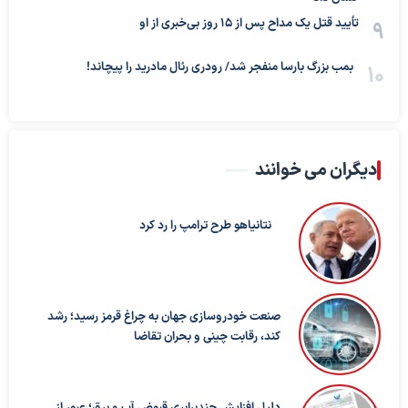
تأیید قتل یک مداح پس از ۱۵ روز بی‌خبری از او
بمب بزرگ بارسا منفجر شد/ رودری رئال مادرید را پیچاند!
دیگران می خوانند
نتانیاهو طرح ترامپ را رد کرد
صنعت خودروسازی جهان به چراغ قرمز رسید؛ رشد
کند، رقابت چینی و بحران تقاضا
دلیل افزایش چندبرابری قبوض آب و برق؛ عبور از