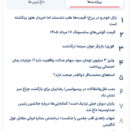
پربازدیدها
داغ ترین ها
بازار خودرو در برزخ؛ قیمت‌ها عقب نشستند اما خریدار هنوز برنگشته
است
قیمت گوشی‌های سامسونگ 17 مرداد 1405
فوری/ بازیگر جوان سینما درگذشت
واریز ۳ میلیون تومان سود سهام عدالت واقعیت دارد؟/ جزئیات زمان
احتمالی پرداخت
استعفای محمدباقر ذوالقدر صحت دارد؟
بمب نقل‌وانتقالات در پرسپولیس/ رضاییان برای بازگشت چراغ سبز
نشان داد
پایان دوران جبلی نزدیک است/ گمانه‌زنی‌ها درباره جانشین رئیس
صداوسیما داغ شد
شهاب زاهدی قلب چلسی را شکست/ درخشش ستاره ایرانی مقابل غول
انگلیس