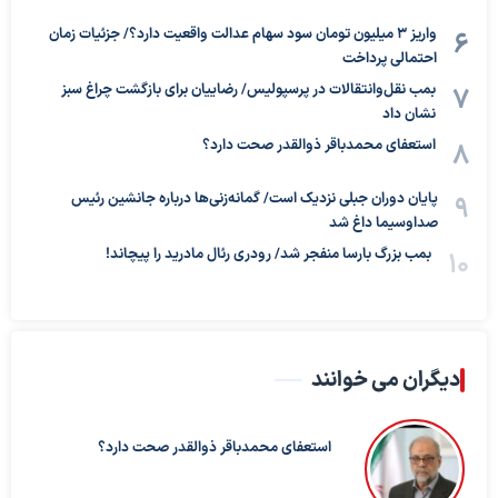
واریز ۳ میلیون تومان سود سهام عدالت واقعیت دارد؟/ جزئیات زمان
احتمالی پرداخت
بمب نقل‌وانتقالات در پرسپولیس/ رضاییان برای بازگشت چراغ سبز
نشان داد
استعفای محمدباقر ذوالقدر صحت دارد؟
پایان دوران جبلی نزدیک است/ گمانه‌زنی‌ها درباره جانشین رئیس
صداوسیما داغ شد
بمب بزرگ بارسا منفجر شد/ رودری رئال مادرید را پیچاند!
دیگران می خوانند
استعفای محمدباقر ذوالقدر صحت دارد؟