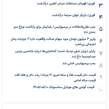
فوری/ قهرمان مسابقات مردان آهنین درگذشت
فوری/ بازیگر جوان سینما درگذشت
بمب نقل‌وانتقالات در پرسپولیس/ رضاییان برای بازگشت چراغ سبز
نشان داد
واریز ۳ میلیون تومان سود سهام عدالت واقعیت دارد؟/ جزئیات زمان
احتمالی پرداخت
پایان دوران جبلی نزدیک است/ گمانه‌زنی‌ها درباره جانشین رئیس
صداوسیما داغ شد
بمب پرسپولیس خنثی شد
قیمت دلار،قیمت طلا و سکه امروز ۱۲ مرداد/ رشد دلار و طلا، افت
قیمت سکه امامی
قیمت گوشی های موبایل سامسونگ 1405/05/10