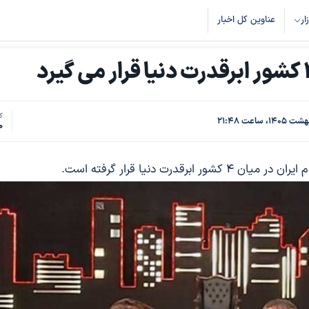
زار
عناوین کل اخبار
ک
0