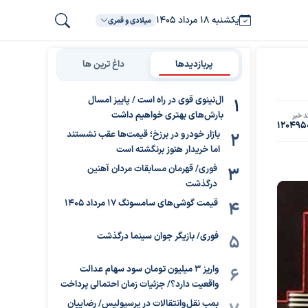
یکشنبه ۱۸ مرداد ۱۴۰۵
میلادی و قمری
پربازدیدها
داغ ترین ها
ال‌نینوی قوی در راه است / پاییز امسال
بارش‌های بهتری خواهیم داشت
د خبر
120495
بازار خودرو در برزخ؛ قیمت‌ها عقب نشستند
اما خریدار هنوز برنگشته است
فوری/ قهرمان مسابقات مردان آهنین
درگذشت
قیمت گوشی‌های سامسونگ 17 مرداد 1405
فوری/ بازیگر جوان سینما درگذشت
واریز ۳ میلیون تومان سود سهام عدالت
واقعیت دارد؟/ جزئیات زمان احتمالی پرداخت
بمب نقل‌وانتقالات در پرسپولیس/ رضاییان