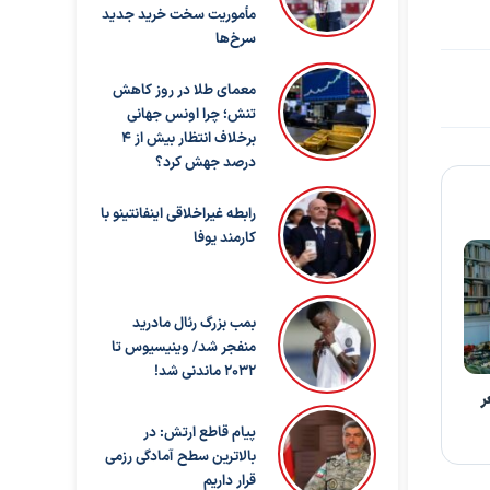
مأموریت سخت خرید جدید
سرخ‌ها
معمای طلا در روز کاهش
تنش؛ چرا اونس جهانی
برخلاف انتظار بیش از ۴
درصد جهش کرد؟
رابطه غیراخلاقی اینفانتینو با
کارمند یوفا
بمب بزرگ رئال مادرید
منفجر شد/ وینیسیوس تا
۲۰۳۲ ماندنی شد!
ر
پیام قاطع ارتش: در
بالاترین سطح آمادگی رزمی
قرار داریم