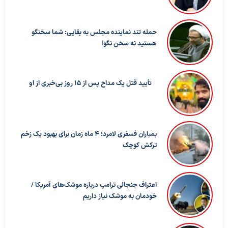
حمله تند نماینده مجلس به بقایی: شما سخنگو
هستید نه سخن نگو!
تأیید قتل یک مداح پس از ۱۵ روز بی‌خبری از او
بمباران فسفری لامرد؛ ۴ ماه زمان برای بهبود یک زخم
ترکش کوچک
اعتراف جنجالی ترامپ درباره موشک‌های آمریکا /
خودمان به موشک نیاز داریم