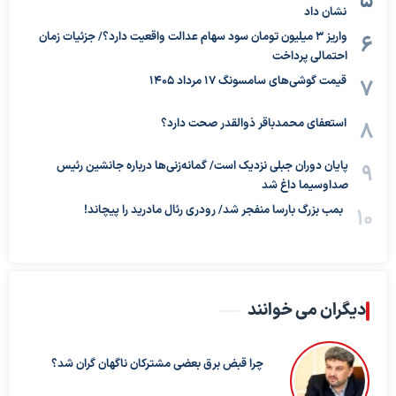
نشان داد
واریز ۳ میلیون تومان سود سهام عدالت واقعیت دارد؟/ جزئیات زمان
احتمالی پرداخت
قیمت گوشی‌های سامسونگ 17 مرداد 1405
استعفای محمدباقر ذوالقدر صحت دارد؟
پایان دوران جبلی نزدیک است/ گمانه‌زنی‌ها درباره جانشین رئیس
صداوسیما داغ شد
بمب بزرگ بارسا منفجر شد/ رودری رئال مادرید را پیچاند!
دیگران می خوانند
چرا قبض برق بعضی مشترکان ناگهان گران شد؟