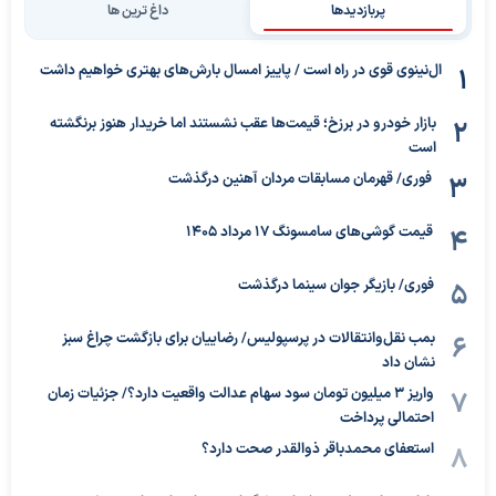
پربازدیدها
داغ ترین ها
ال‌نینوی قوی در راه است / پاییز امسال بارش‌های بهتری خواهیم داشت
بازار خودرو در برزخ؛ قیمت‌ها عقب نشستند اما خریدار هنوز برنگشته
است
فوری/ قهرمان مسابقات مردان آهنین درگذشت
قیمت گوشی‌های سامسونگ 17 مرداد 1405
فوری/ بازیگر جوان سینما درگذشت
بمب نقل‌وانتقالات در پرسپولیس/ رضاییان برای بازگشت چراغ سبز
نشان داد
واریز ۳ میلیون تومان سود سهام عدالت واقعیت دارد؟/ جزئیات زمان
احتمالی پرداخت
استعفای محمدباقر ذوالقدر صحت دارد؟