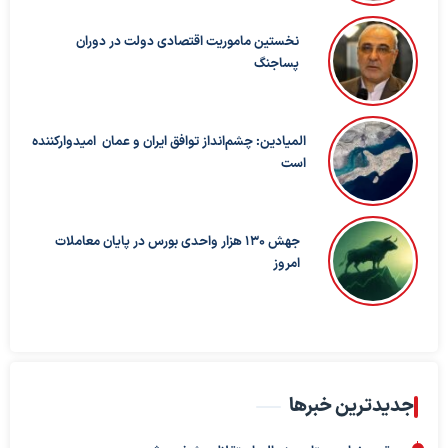
نخستین ماموریت اقتصادی دولت در دوران
پساجنگ
المیادین: چشم‌انداز توافق ایران و عمان امیدوارکننده
است
جهش 130 هزار واحدی بورس در پایان معاملات
امروز
جدیدترین خبرها