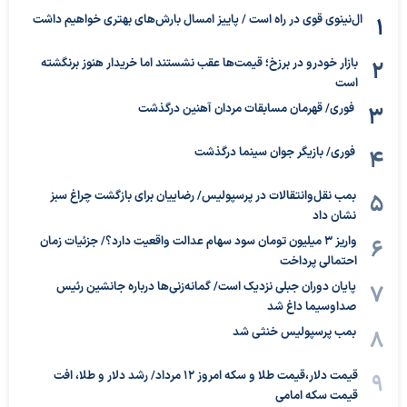
ال‌نینوی قوی در راه است / پاییز امسال بارش‌های بهتری خواهیم داشت
بازار خودرو در برزخ؛ قیمت‌ها عقب نشستند اما خریدار هنوز برنگشته
است
فوری/ قهرمان مسابقات مردان آهنین درگذشت
فوری/ بازیگر جوان سینما درگذشت
بمب نقل‌وانتقالات در پرسپولیس/ رضاییان برای بازگشت چراغ سبز
نشان داد
واریز ۳ میلیون تومان سود سهام عدالت واقعیت دارد؟/ جزئیات زمان
احتمالی پرداخت
پایان دوران جبلی نزدیک است/ گمانه‌زنی‌ها درباره جانشین رئیس
صداوسیما داغ شد
بمب پرسپولیس خنثی شد
قیمت دلار،قیمت طلا و سکه امروز ۱۲ مرداد/ رشد دلار و طلا، افت
قیمت سکه امامی