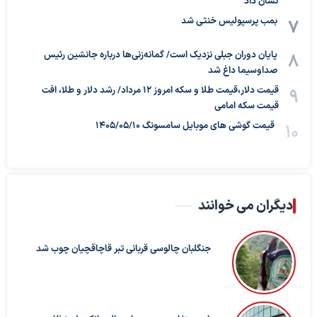
نشان داد
بمب پرسپولیس خنثی شد
پایان دوران جبلی نزدیک است/ گمانه‌زنی‌ها درباره جانشین رئیس
صداوسیما داغ شد
قیمت دلار،قیمت طلا و سکه امروز ۱۲ مرداد/ رشد دلار و طلا، افت
قیمت سکه امامی
قیمت گوشی های موبایل سامسونگ 1405/05/10
دیگران می خوانند
جنگلبان چالوسی قربانی تبر قاچاقچیان چوب شد