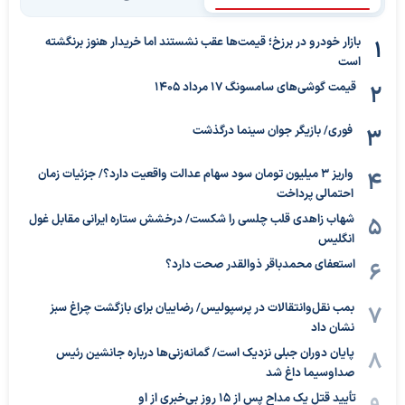
بازار خودرو در برزخ؛ قیمت‌ها عقب نشستند اما خریدار هنوز برنگشته
است
قیمت گوشی‌های سامسونگ 17 مرداد 1405
فوری/ بازیگر جوان سینما درگذشت
واریز ۳ میلیون تومان سود سهام عدالت واقعیت دارد؟/ جزئیات زمان
احتمالی پرداخت
شهاب زاهدی قلب چلسی را شکست/ درخشش ستاره ایرانی مقابل غول
انگلیس
استعفای محمدباقر ذوالقدر صحت دارد؟
بمب نقل‌وانتقالات در پرسپولیس/ رضاییان برای بازگشت چراغ سبز
نشان داد
پایان دوران جبلی نزدیک است/ گمانه‌زنی‌ها درباره جانشین رئیس
صداوسیما داغ شد
تأیید قتل یک مداح پس از ۱۵ روز بی‌خبری از او