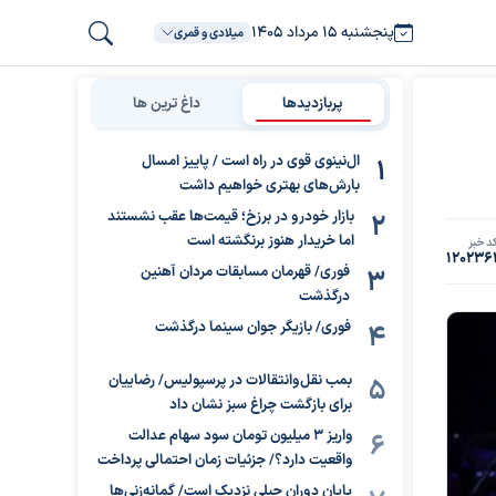
پنجشنبه ۱۵ مرداد ۱۴۰۵
میلادی و قمری
پربازدیدها
داغ ترین ها
ال‌نینوی قوی در راه است / پاییز امسال
بارش‌های بهتری خواهیم داشت
بازار خودرو در برزخ؛ قیمت‌ها عقب نشستند
اما خریدار هنوز برنگشته است
د خبر
120236
فوری/ قهرمان مسابقات مردان آهنین
درگذشت
فوری/ بازیگر جوان سینما درگذشت
بمب نقل‌وانتقالات در پرسپولیس/ رضاییان
برای بازگشت چراغ سبز نشان داد
واریز ۳ میلیون تومان سود سهام عدالت
واقعیت دارد؟/ جزئیات زمان احتمالی پرداخت
پایان دوران جبلی نزدیک است/ گمانه‌زنی‌ها