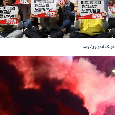
دونگ اندونزی/ زوما