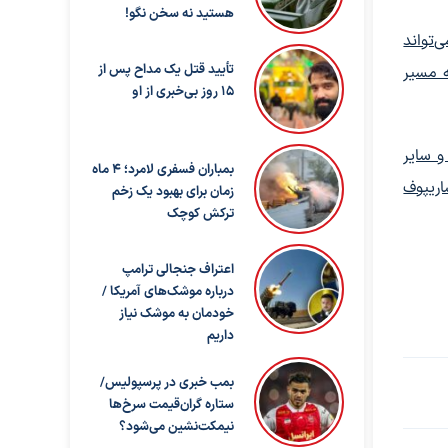
هستید نه سخن نگو!
‌تواند
تأیید قتل یک مداح پس از
ه مسیر
۱۵ روز بی‌خبری از او
و سایر
بمباران فسفری لامرد؛ ۴ ماه
اریپوف
زمان برای بهبود یک زخم
ترکش کوچک
اعتراف جنجالی ترامپ
درباره موشک‌های آمریکا /
خودمان به موشک نیاز
داریم
بمب خبری در پرسپولیس/
ستاره گران‌قیمت سرخ‌ها
نیمکت‌نشین می‌شود؟