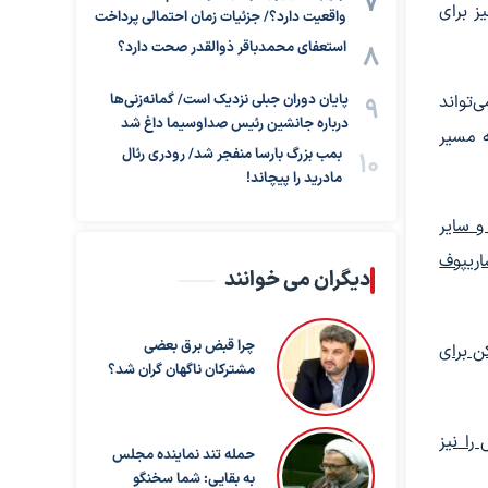
ز برای
واقعیت دارد؟/ جزئیات زمان احتمالی پرداخت
استعفای محمدباقر ذوالقدر صحت دارد؟
‌تواند
پایان دوران جبلی نزدیک است/ گمانه‌زنی‌ها
درباره جانشین رئیس صداوسیما داغ شد
ه مسیر
بمب بزرگ بارسا منفجر شد/ رودری رئال
مادرید را پیچاند!
و سایر
اریپوف
دیگران می خوانند
چرا قبض برق بعضی
ن برای
مشترکان ناگهان گران شد؟
را نیز
حمله تند نماینده مجلس
به بقایی: شما سخنگو