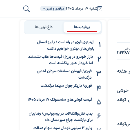
شنبه ۱۷ مرداد ۱۴۰۵
میلادی و قمری
پربازدیدها
داغ ترین ها
ال‌نینوی قوی در راه است / پاییز امسال
بارش‌های بهتری خواهیم داشت
 خبر
11238
بازار خودرو در برزخ؛ قیمت‌ها عقب نشستند
اما خریدار هنوز برنگشته است
ر هفته
فوری/ قهرمان مسابقات مردان آهنین
درگذشت
فوری/ بازیگر جوان سینما درگذشت
ز خوشی
 تواند
قیمت گوشی‌های سامسونگ 17 مرداد 1405
بمب نقل‌وانتقالات در پرسپولیس/ رضاییان
برای بازگشت چراغ سبز نشان داد
‌تواند
واریز ۳ میلیون تومان سود سهام عدالت