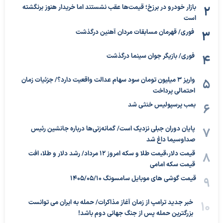
بازار خودرو در برزخ؛ قیمت‌ها عقب نشستند اما خریدار هنوز برنگشته
است
فوری/ قهرمان مسابقات مردان آهنین درگذشت
فوری/ بازیگر جوان سینما درگذشت
واریز ۳ میلیون تومان سود سهام عدالت واقعیت دارد؟/ جزئیات زمان
احتمالی پرداخت
بمب پرسپولیس خنثی شد
پایان دوران جبلی نزدیک است/ گمانه‌زنی‌ها درباره جانشین رئیس
صداوسیما داغ شد
قیمت دلار،قیمت طلا و سکه امروز ۱۲ مرداد/ رشد دلار و طلا، افت
قیمت سکه امامی
قیمت گوشی های موبایل سامسونگ 1405/05/10
خبر جدید ترامپ از زمان آغاز مذاکرات/ حمله به ایران می توانست
بزرگترین حمله پس از جنگ جهانی دوم باشد!