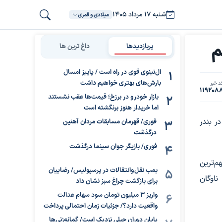
شنبه ۱۷ مرداد ۱۴۰۵
میلادی و قمری
پربازدیدها
داغ ترین ها
ال‌نینوی قوی در راه است / پاییز امسال
بارش‌های بهتری خواهیم داشت
د خبر
119208
بازار خودرو در برزخ؛ قیمت‌ها عقب نشستند
اما خریدار هنوز برنگشته است
وی دریایی هند در بندر
فوری/ قهرمان مسابقات مردان آهنین
درگذشت
فوری/ بازیگر جوان سینما درگذشت
از مهم‌ترین
بمب نقل‌وانتقالات در پرسپولیس/ رضاییان
ناوگان
برای بازگشت چراغ سبز نشان داد
واریز ۳ میلیون تومان سود سهام عدالت
واقعیت دارد؟/ جزئیات زمان احتمالی پرداخت
پایان دوران جبلی نزدیک است/ گمانه‌زنی‌ها