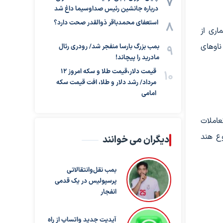
درباره جانشین رئیس صداوسیما داغ شد
استعفای محمدباقر ذوالقدر صحت دارد؟
اری از
ناوهای
بمب بزرگ بارسا منفجر شد/ رودری رئال
مادرید را پیچاند!
قیمت دلار،قیمت طلا و سکه امروز ۱۲
مرداد/ رشد دلار و طلا، افت قیمت سکه
امامی
عاملات
وع هند
دیگران می خوانند
بمب نقل‌وانتقالاتی
پرسپولیس در یک قدمی
انفجار
آپدیت جدید واتساپ از راه