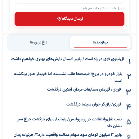
ایمیل شما نمایش داده نمی‌شود.
ارسال دیدگاه
پربازدیدها
داغ ترین ها
ال‌نینوی قوی در راه است / پاییز امسال بارش‌های بهتری خواهیم داشت
بازار خودرو در برزخ؛ قیمت‌ها عقب نشستند اما خریدار هنوز برنگشته
است
فوری/ قهرمان مسابقات مردان آهنین درگذشت
فوری/ بازیگر جوان سینما درگذشت
بمب نقل‌وانتقالات در پرسپولیس/ رضاییان برای بازگشت چراغ سبز
نشان داد
واریز ۳ میلیون تومان سود سهام عدالت واقعیت دارد؟/ جزئیات زمان