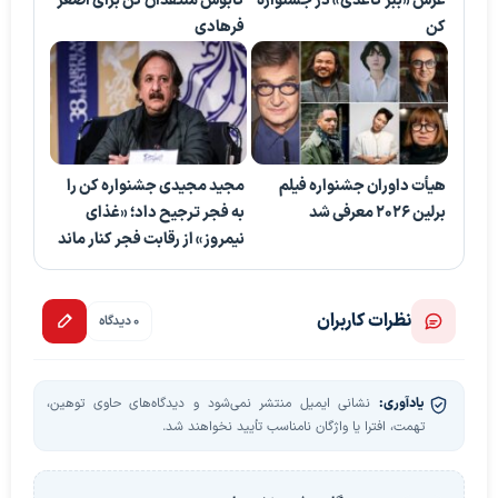
غرش «ببر کاغذی» در جشنواره
کابوس منتقدان کن برای اصغر
کن
فرهادی
هیأت داوران جشنواره فیلم
مجید مجیدی جشنواره کن را
برلین ۲۰۲۶ معرفی شد
به فجر ترجیح داد؛ «غذای
نیمروز» از رقابت فجر کنار ماند
نظرات کاربران
0 دیدگاه
یادآوری:
نشانی ایمیل منتشر نمی‌شود و دیدگاه‌های حاوی توهین،
تهمت، افترا یا واژگان نامناسب تأیید نخواهند شد.