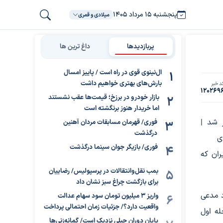
پنجشنبه ۱۵ مرداد ۱۴۰۵
میلادی و قمری
پربازدیدها
داغ ترین ها
ال‌نینوی قوی در راه است / پاییز امسال
بارش‌های بهتری خواهیم داشت
د خبر
120269
بازار خودرو در برزخ؛ قیمت‌ها عقب نشستند
اما خریدار هنوز برنگشته است
ر شد |
فوری/ قهرمان مسابقات مردان آهنین
درگذشت
ی
فوری/ بازیگر جوان سینما درگذشت
ران که
بمب نقل‌وانتقالات در پرسپولیس/ رضاییان
برای بازگشت چراغ سبز نشان داد
د مدعی
واریز ۳ میلیون تومان سود سهام عدالت
واقعیت دارد؟/ جزئیات زمان احتمالی پرداخت
هدف مرحله اول
پایان دوران جبلی نزدیک است/ گمانه‌زنی‌ها