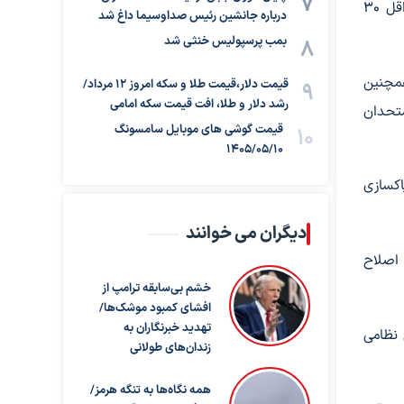
پیشنهاد ایران، تبدیل آتش‌بس به پایان کامل جنگ ظرف حداقل ۳۰
درباره جانشین رئیس صداوسیما داغ شد
بمب پرسپولیس خنثی شد
همچنین
قیمت دلار،قیمت طلا و سکه امروز ۱۲ مرداد/
رشد دلار و طلا، افت قیمت سکه امامی
متحدان
قیمت گوشی های موبایل سامسونگ
1405/05/10
اکسازی
دیگران می خوانند
 اصلاح
خشم بی‌سابقه ترامپ از
افشای کمبود موشک‌ها/
تهدید خبرنگاران به
 نظامی
زندان‌های طولانی
همه نگاه‌ها به تنگه هرمز/