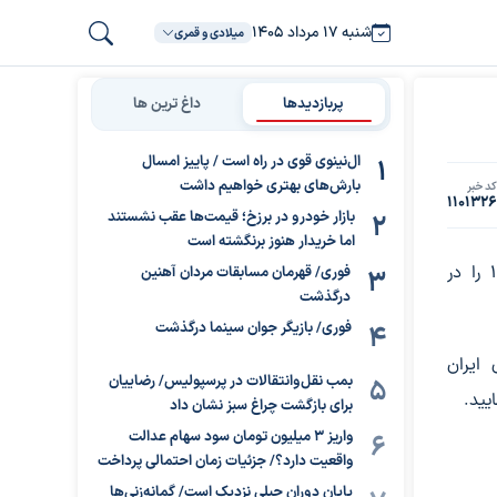
شنبه ۱۷ مرداد ۱۴۰۵
میلادی و قمری
پربازدیدها
داغ ترین ها
ال‌نینوی قوی در راه است / پاییز امسال
بارش‌های بهتری خواهیم داشت
د خبر
110132
بازار خودرو در برزخ؛ قیمت‌ها عقب نشستند
اما خریدار هنوز برنگشته است
قیمت محصولات ایران خودرو امروز چهارشنبه ۹ آبان ۱۴۰۳ را در
فوری/ قهرمان مسابقات مردان آهنین
درگذشت
فوری/ بازیگر جوان سینما درگذشت
ایران
بمب نقل‌وانتقالات در پرسپولیس/ رضاییان
برای بازگشت چراغ سبز نشان داد
واریز ۳ میلیون تومان سود سهام عدالت
واقعیت دارد؟/ جزئیات زمان احتمالی پرداخت
پایان دوران جبلی نزدیک است/ گمانه‌زنی‌ها