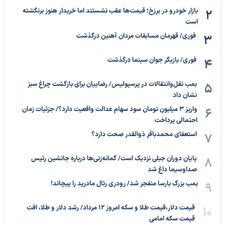
بازار خودرو در برزخ؛ قیمت‌ها عقب نشستند اما خریدار هنوز برنگشته
است
فوری/ قهرمان مسابقات مردان آهنین درگذشت
فوری/ بازیگر جوان سینما درگذشت
بمب نقل‌وانتقالات در پرسپولیس/ رضاییان برای بازگشت چراغ سبز
نشان داد
واریز ۳ میلیون تومان سود سهام عدالت واقعیت دارد؟/ جزئیات زمان
احتمالی پرداخت
استعفای محمدباقر ذوالقدر صحت دارد؟
پایان دوران جبلی نزدیک است/ گمانه‌زنی‌ها درباره جانشین رئیس
صداوسیما داغ شد
بمب بزرگ بارسا منفجر شد/ رودری رئال مادرید را پیچاند!
قیمت دلار،قیمت طلا و سکه امروز ۱۲ مرداد/ رشد دلار و طلا، افت
قیمت سکه امامی