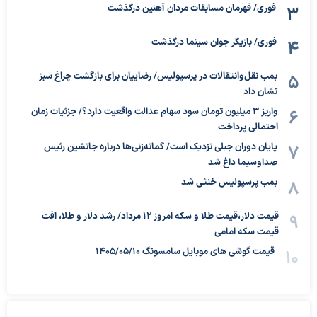
فوری/ قهرمان مسابقات مردان آهنین درگذشت
فوری/ بازیگر جوان سینما درگذشت
بمب نقل‌وانتقالات در پرسپولیس/ رضاییان برای بازگشت چراغ سبز
نشان داد
واریز ۳ میلیون تومان سود سهام عدالت واقعیت دارد؟/ جزئیات زمان
احتمالی پرداخت
پایان دوران جبلی نزدیک است/ گمانه‌زنی‌ها درباره جانشین رئیس
صداوسیما داغ شد
بمب پرسپولیس خنثی شد
قیمت دلار،قیمت طلا و سکه امروز ۱۲ مرداد/ رشد دلار و طلا، افت
قیمت سکه امامی
قیمت گوشی های موبایل سامسونگ 1405/05/10