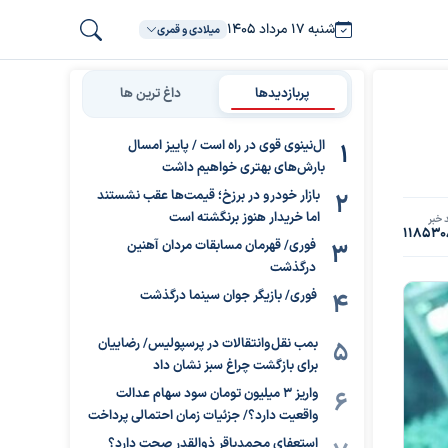
شنبه ۱۷ مرداد ۱۴۰۵
میلادی و قمری
پربازدیدها
داغ ترین ها
ال‌نینوی قوی در راه است / پاییز امسال
بارش‌های بهتری خواهیم داشت
بازار خودرو در برزخ؛ قیمت‌ها عقب نشستند
اما خریدار هنوز برنگشته است
 خبر
118530
فوری/ قهرمان مسابقات مردان آهنین
درگذشت
فوری/ بازیگر جوان سینما درگذشت
بمب نقل‌وانتقالات در پرسپولیس/ رضاییان
برای بازگشت چراغ سبز نشان داد
واریز ۳ میلیون تومان سود سهام عدالت
واقعیت دارد؟/ جزئیات زمان احتمالی پرداخت
استعفای محمدباقر ذوالقدر صحت دارد؟