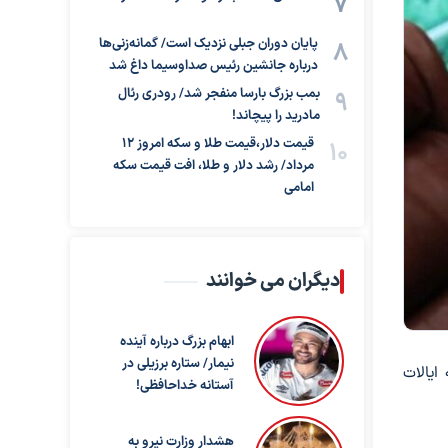
پایان دوران جبلی نزدیک است/ گمانه‌زنی‌ها
درباره جانشین رئیس صداوسیما داغ شد
بمب بزرگ بارسا منفجر شد/ رودری رئال
مادرید را پیچاند!
قیمت دلار،قیمت طلا و سکه امروز ۱۲
مرداد/ رشد دلار و طلا، افت قیمت سکه
امامی
دیگران می خوانند
ابهام بزرگ درباره آینده
نیمار/ ستاره برزیلی در
رینلند به ایالات
آستانه خداحافظی!
هشدار وزارت نیرو به