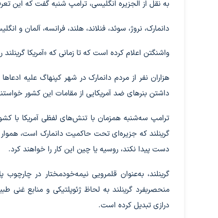
به نقل از الجزیره انگلیسی، ترامپ شنبه گفت که این تعرفه‌ها از اول ژوئن (۱۱ خرداد ۱۴۰۵) ب
دانمارک، نروژ، سوئد، فنلاند، هلند، فرانسه، آلمان و ا
واشنگتن اعلام کرده است که تا زمانی که «آمریکا گرینلند 
هزاران نفر از مردم دانمارک در شهر کپنهاگ علیه ادعا
داشتن بنرهای ضد آمریکایی از مقامات این کشور خواستند
ترامپ سه‌شنبه همزمان با تنش‌های لفظی آمریکا با کشورها
گرینلند که جزیره‌ای تحت حاکمیت دانمارک است، هموار کن
دست پیدا نکند، روسیه یا چین این کار را خواهند کرد.
گرینلند، به‌عنوان قلمرویی نیمه‌خودمختار در چارچوب 
منحصربفرد گرینلند به لحاظ ژئوپلتیکی و منابع غنی طب
درازی تبدیل کرده است.