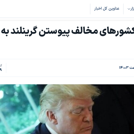
زار
عناوین کل اخبار
کشورهای مخالف پیوستن گرینلند به
کد
8