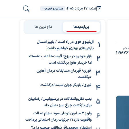
شنبه ۱۷ مرداد ۱۴۰۵
میلادی و قمری
پربازدیدها
داغ ترین ها
ال‌نینوی قوی در راه است / پاییز امسال
بارش‌های بهتری خواهیم داشت
 خبر
119876
بازار خودرو در برزخ؛ قیمت‌ها عقب نشستند
اما خریدار هنوز برنگشته است
فوری/ قهرمان مسابقات مردان آهنین
درگذشت
فوری/ بازیگر جوان سینما درگذشت
بمب نقل‌وانتقالات در پرسپولیس/ رضاییان
برای بازگشت چراغ سبز نشان داد
واریز ۳ میلیون تومان سود سهام عدالت
واقعیت دارد؟/ جزئیات زمان احتمالی پرداخت
استعفای محمدباقر ذوالقدر صحت دارد؟