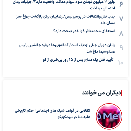
واریز ۳ میلیون تومان سود سهام عدالت واقعیت دارد؟/ جزئیات زمان
احتمالی پرداخت
بمب نقل‌وانتقالات در پرسپولیس/ رضاییان برای بازگشت چراغ سبز
نشان داد
استعفای محمدباقر ذوالقدر صحت دارد؟
پایان دوران جبلی نزدیک است/ گمانه‌زنی‌ها درباره جانشین رئیس
صداوسیما داغ شد
تأیید قتل یک مداح پس از ۱۵ روز بی‌خبری از او
دیگران می خوانند
انقلابی در قواعد شبکه‌های اجتماعی؛ حکم تاریخی
علیه متا در نیومکزیکو