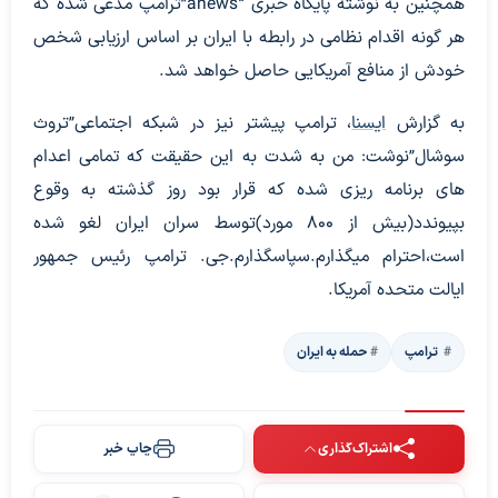
همچنین به نوشته پایگاه خبری “anews”ترامپ مدعی شده که
هر گونه اقدام نظامی در رابطه با ایران بر اساس ارزیابی شخص
خودش از منافع آمریکایی حاصل خواهد شد.
به گزارش
ایسنا
، ترامپ پیشتر نیز در شبکه اجتماعی”تروث
سوشال”نوشت: من به شدت به این حقیقت که تمامی اعدام
های برنامه ریزی شده که قرار بود روز گذشته به وقوع
بپیوندد(بیش از 800 مورد)توسط سران ایران لغو شده
است،احترام میگذارم.سپاسگذارم.جی. ترامپ رئیس جمهور
ایالت متحده آمریکا.
‍‍‍ ترامپ
حمله به ایران
اشتراک‌گذاری
چاپ خبر