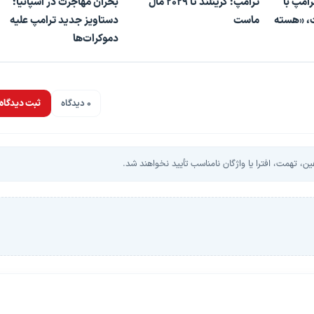
رامپ با
ترامپ: گرینلند تا ۲۰۲۹ مال
بحران مهاجرت در اسپانیا؛
ت، «هسته
ماست
دستاویز جدید ترامپ علیه
دموکرات‌ها
0 دیدگاه
ثبت دیدگاه
، تهمت، افترا یا واژگان نامناسب تأیید نخواهند شد.