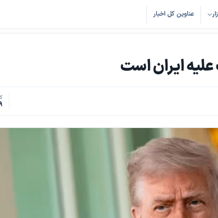
زار
عناوین کل اخبار
 علیه ایران است
کد
9