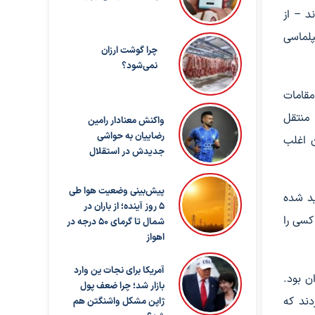
د – از
پلماسی
چرا گوشت ارزان
نمی‌شود؟
مقامات
 منتقل
واکنش معنادار رامین
رضاییان به حواشی
ن اغلب
جدیدش در استقلال
پیش‌بینی وضعیت هوا طی
ید شده
۵ روز آینده؛ از باران در
کسی را
شمال تا گرمای ۵۰ درجه در
اهواز
آمریکا برای نجات ین وارد
ن بود.
بازار شد؛ چرا ضعف پول
دند که
ژاپن مشکل واشنگتن هم