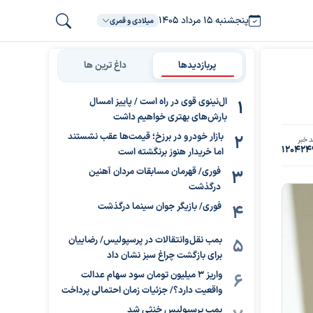
پنجشنبه ۱۵ مرداد ۱۴۰۵
میلادی و قمری
پربازدیدها
داغ ترین ها
ال‌نینوی قوی در راه است / پاییز امسال
بارش‌های بهتری خواهیم داشت
بازار خودرو در برزخ؛ قیمت‌ها عقب نشستند
 خبر
120424
اما خریدار هنوز برنگشته است
فوری/ قهرمان مسابقات مردان آهنین
درگذشت
فوری/ بازیگر جوان سینما درگذشت
بمب نقل‌وانتقالات در پرسپولیس/ رضاییان
برای بازگشت چراغ سبز نشان داد
واریز ۳ میلیون تومان سود سهام عدالت
واقعیت دارد؟/ جزئیات زمان احتمالی پرداخت
بمب پرسپولیس خنثی شد