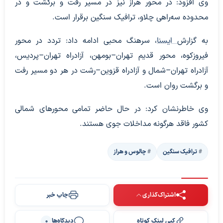
وی افزود: در محور هراز نیز در مسیر رفت و برگشت و در
محدوده سه‌راهی چلاو، ترافیک سنگین برقرار است.
به گزارش
ایسنا
، سرهنگ محبی ادامه داد: تردد در محور
فیروزکوه، محور قدیم تهران–بومهن، آزادراه تهران–پردیس،
آزادراه تهران–شمال و آزادراه قزوین–رشت در هر دو مسیر رفت
و برگشت روان است.
وی خاطرنشان کرد: در حال حاضر تمامی محورهای شمالی
کشور فاقد هرگونه مداخلات جوی هستند.
ترافیک سنگین
چالوس و هراز
اشتراک‌گذاری
چاپ خبر
کپی لینک کوتاه
دیدگاه‌ها
0