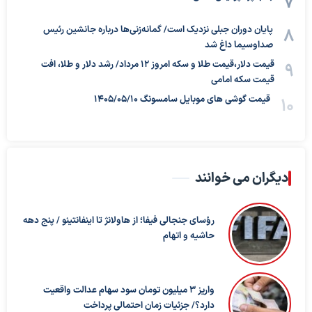
پایان دوران جبلی نزدیک است/ گمانه‌زنی‌ها درباره جانشین رئیس
صداوسیما داغ شد
قیمت دلار،قیمت طلا و سکه امروز ۱۲ مرداد/ رشد دلار و طلا، افت
قیمت سکه امامی
قیمت گوشی های موبایل سامسونگ 1405/05/10
دیگران می خوانند
رؤسای جنجالی فیفا؛ از هاولانژ تا اینفانتینو / پنج دهه
حاشیه و اتهام
واریز ۳ میلیون تومان سود سهام عدالت واقعیت
دارد؟/ جزئیات زمان احتمالی پرداخت