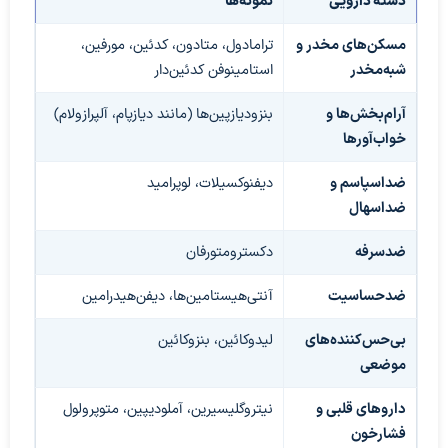
دسته دارویی
نمونه‌ها
مسکن‌های مخدر و
ترامادول، متادون، کدئین، مورفین،
شبه‌مخدر
استامینوفن کدئین‌دار
آرام‌بخش‌ها و
بنزودیازپین‌ها (مانند دیازپام، آلپرازولام)
خواب‌آورها
ضداسپاسم و
دیفنوکسیلات، لوپرامید
ضداسهال
ضدسرفه
دکسترومتورفان
ضدحساسیت
آنتی‌هیستامین‌ها، دیفن‌هیدرامین
بی‌حس‌کننده‌های
لیدوکائین، بنزوکائین
موضعی
داروهای قلبی و
نیتروگلیسیرین، آملودیپین، متوپرولول
فشارخون