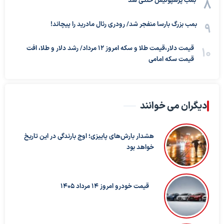
بمب پرسپولیس خنثی شد
بمب بزرگ بارسا منفجر شد/ رودری رئال مادرید را پیچاند!
قیمت دلار،قیمت طلا و سکه امروز ۱۲ مرداد/ رشد دلار و طلا، افت
قیمت سکه امامی
دیگران می خوانند
هشدار بارش‌های پاییزی؛ اوج بارندگی در این تاریخ
خواهد بود
قیمت خودرو امروز 14 مرداد 1405