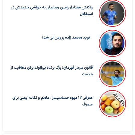
واکنش معنادار رامین رضاییان به حواشی جدیدش در
استقلال
نوید محمد زاده بروس لی شد!
قانون سرباز قهرمان؛ برگ برنده بیرانوند برای معافیت از
خدمت
معرفی ۱۲ میوه حساسیت‌زا؛ علائم و نکات ایمنی برای
مصرف