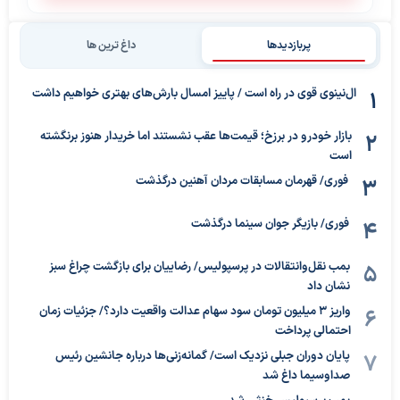
پربازدیدها
داغ ترین ها
ال‌نینوی قوی در راه است / پاییز امسال بارش‌های بهتری خواهیم داشت
بازار خودرو در برزخ؛ قیمت‌ها عقب نشستند اما خریدار هنوز برنگشته
است
فوری/ قهرمان مسابقات مردان آهنین درگذشت
فوری/ بازیگر جوان سینما درگذشت
بمب نقل‌وانتقالات در پرسپولیس/ رضاییان برای بازگشت چراغ سبز
نشان داد
واریز ۳ میلیون تومان سود سهام عدالت واقعیت دارد؟/ جزئیات زمان
احتمالی پرداخت
پایان دوران جبلی نزدیک است/ گمانه‌زنی‌ها درباره جانشین رئیس
صداوسیما داغ شد