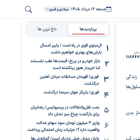
جمعه ۱۶ مرداد ۱۴۰۵
میلادی و قمری
پربازدیدها
داغ ترین ها
ال‌نینوی قوی در راه است / پاییز امسال
بارش‌های بهتری خواهیم داشت
 خبر
11866
بازار خودرو در برزخ؛ قیمت‌ها عقب نشستند
اما خریدار هنوز برنگشته است
زندگی
فوری/ قهرمان مسابقات مردان آهنین
درگذشت
لول‌ها
فوری/ بازیگر جوان سینما درگذشت
بمب نقل‌وانتقالات در پرسپولیس/ رضاییان
از بدن
برای بازگشت چراغ سبز نشان داد
واریز ۳ میلیون تومان سود سهام عدالت
واقعیت دارد؟/ جزئیات زمان احتمالی پرداخت
یدن آب
پایان دوران جبلی نزدیک است/ گمانه‌زنی‌ها