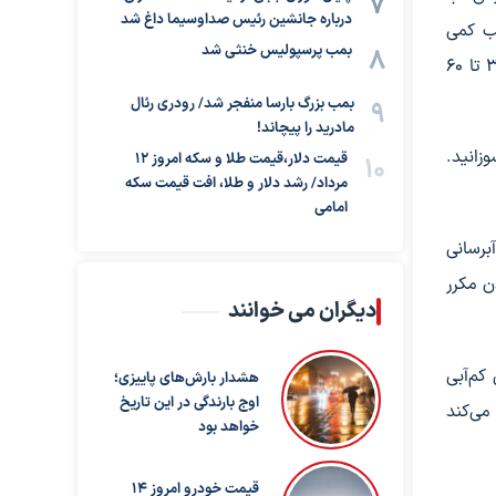
درباره جانشین رئیس صداوسیما داغ شد
ب کمی
بمب پرسپولیس خنثی شد
دچار کم‌آبی می‌شود و نوشیدن ۳۵۰ تا ۶۰۰ میلی‌لیتر آب طی ۳۰ تا ۶۰
بمب بزرگ بارسا منفجر شد/ رودری رئال
مادرید را پیچاند!
زانید.
قیمت دلار،قیمت طلا و سکه امروز ۱۲
مرداد/ رشد دلار و طلا، افت قیمت سکه
امامی
برسانی
ن مکرر
دیگران می خوانند
کم‌آبی
هشدار بارش‌های پاییزی؛
اوج بارندگی در این تاریخ
می‌کند
خواهد بود
قیمت خودرو امروز 14