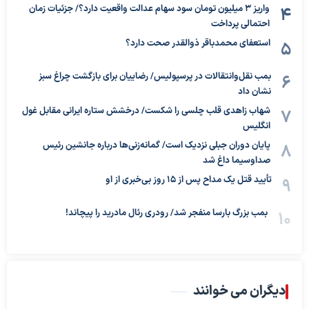
واریز ۳ میلیون تومان سود سهام عدالت واقعیت دارد؟/ جزئیات زمان
احتمالی پرداخت
استعفای محمدباقر ذوالقدر صحت دارد؟
بمب نقل‌وانتقالات در پرسپولیس/ رضاییان برای بازگشت چراغ سبز
نشان داد
شهاب زاهدی قلب چلسی را شکست/ درخشش ستاره ایرانی مقابل غول
انگلیس
پایان دوران جبلی نزدیک است/ گمانه‌زنی‌ها درباره جانشین رئیس
صداوسیما داغ شد
تأیید قتل یک مداح پس از ۱۵ روز بی‌خبری از او
بمب بزرگ بارسا منفجر شد/ رودری رئال مادرید را پیچاند!
دیگران می خوانند