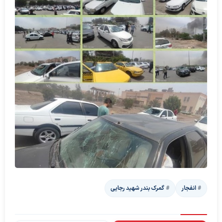
انفجار
گمرک بندر شهید رجایی