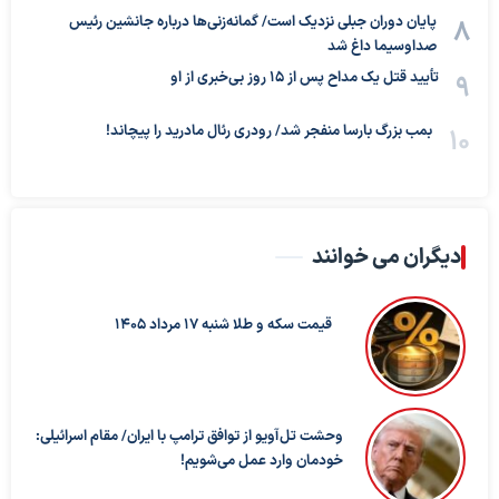
پایان دوران جبلی نزدیک است/ گمانه‌زنی‌ها درباره جانشین رئیس
صداوسیما داغ شد
تأیید قتل یک مداح پس از ۱۵ روز بی‌خبری از او
بمب بزرگ بارسا منفجر شد/ رودری رئال مادرید را پیچاند!
دیگران می خوانند
قیمت سکه و طلا شنبه 17 مرداد 1405
وحشت تل‌آویو از توافق ترامپ با ایران/ مقام اسرائیلی:
خودمان وارد عمل می‌شویم!