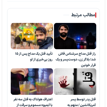
مطالب مرتبط
راز قتل مداح سرشناس فاش
تأیید قتل یک مداح پس از ۱۵
شد؛ بلاگر زن، دوست‌پسر و یک
روز بی‌خبری از او
قرار خونین
قتل پدر توسط پسر
اعتراف هولناک به قتل سه نفر
آمریکانشین / متهم به
با آبمیوه مسموم و سرقت از