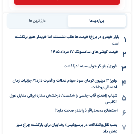
پربازدیدها
داغ ترین ها
بازار خودرو در برزخ؛ قیمت‌ها عقب نشستند اما خریدار هنوز برنگشته
است
قیمت گوشی‌های سامسونگ 17 مرداد 1405
فوری/ بازیگر جوان سینما درگذشت
واریز ۳ میلیون تومان سود سهام عدالت واقعیت دارد؟/ جزئیات زمان
احتمالی پرداخت
شهاب زاهدی قلب چلسی را شکست/ درخشش ستاره ایرانی مقابل غول
انگلیس
استعفای محمدباقر ذوالقدر صحت دارد؟
بمب نقل‌وانتقالات در پرسپولیس/ رضاییان برای بازگشت چراغ سبز
نشان داد