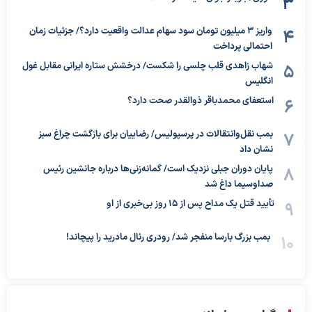
واریز ۳ میلیون تومان سود سهام عدالت واقعیت دارد؟/ جزئیات زمان
احتمالی پرداخت
شهاب زاهدی قلب چلسی را شکست/ درخشش ستاره ایرانی مقابل غول
انگلیس
استعفای محمدباقر ذوالقدر صحت دارد؟
بمب نقل‌وانتقالات در پرسپولیس/ رضاییان برای بازگشت چراغ سبز
نشان داد
پایان دوران جبلی نزدیک است/ گمانه‌زنی‌ها درباره جانشین رئیس
صداوسیما داغ شد
تأیید قتل یک مداح پس از ۱۵ روز بی‌خبری از او
بمب بزرگ بارسا منفجر شد/ رودری رئال مادرید را پیچاند!